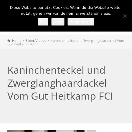
Diese Website benutzt Cookies. Wenn du die Website weiter
nutzt, gehen wir von deinem Einverständnis aus.
OK
Nein
Weiterlesen
Home
Bilder/Videos
Kaninchenteckel und Zwerglanghaardackel Vom
Gut Heitkamp FCI
Kaninchenteckel und
Zwerglanghaardackel
Vom Gut Heitkamp FCI