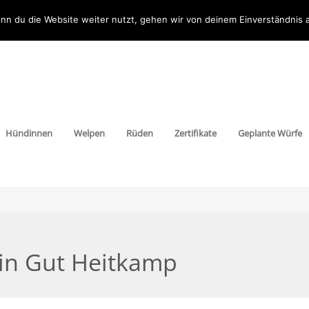
nn du die Website weiter nutzt, gehen wir von deinem Einverständnis 
Hündinnen
Welpen
Rüden
Zertifikate
Geplante Würfe
in Gut Heitkamp