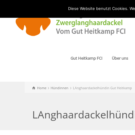
Diese Website benutzt Cookies. We
Gut Heitkamp FCI
Über uns
Home
Hündinnen
LAnghaardackelhündin Gut Heitkamp
LAnghaardackelhünd