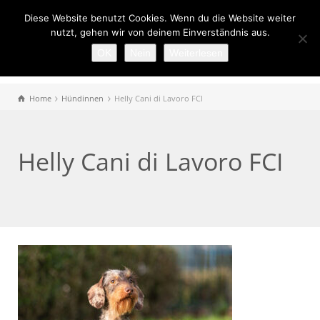
Diese Website benutzt Cookies. Wenn du die Website weiter
nutzt, gehen wir von deinem Einverständnis aus.
OK
Nein
Weiterlesen
Home
Hündinnen
Helly Cani di Lavoro FCI
Helly Cani di Lavoro FCI