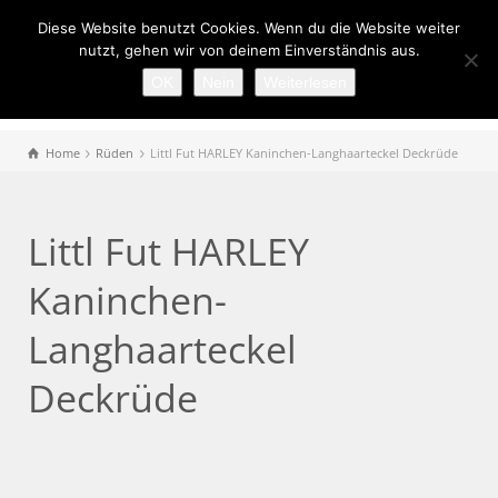
Diese Website benutzt Cookies. Wenn du die Website weiter
nutzt, gehen wir von deinem Einverständnis aus.
OK
Nein
Weiterlesen
Home
Rüden
Littl Fut HARLEY Kaninchen-Langhaarteckel Deckrüde
Littl Fut HARLEY
Kaninchen-
Langhaarteckel
Deckrüde