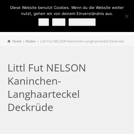
Diese Website benutzt Cookies. Wenn du die Website weiter
nutzt, gehen wir von deinem Einverständnis aus.
OK
Nein
Weiterlesen
Home
Rüden
Littl Fut NELSON Kaninchen-Langhaarteckel Deckrüde
Littl Fut NELSON
Kaninchen-
Langhaarteckel
Deckrüde