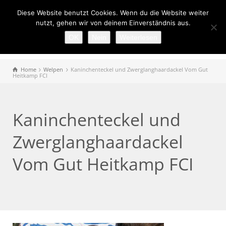
Diese Website benutzt Cookies. Wenn du die Website weiter
nutzt, gehen wir von deinem Einverständnis aus.
OK
Nein
Weiterlesen
Home
Welpen
Kaninchenteckel und Zwerglanghaardackel Vom Gut
Heitkamp FCI
Kaninchenteckel und
Zwerglanghaardackel
Vom Gut Heitkamp FCI