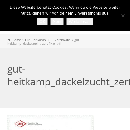
Diese Website benutzt Cookies. Wenn du die Website weiter
nutzt, gehen wir von deinem Einverständnis aus.
OK
Nein
Weiterlesen
Home
Gut Heitkamp FCI – Zertifikate
gut-
heitkamp_dackelzucht_zertifikat_vdh
gut-
heitkamp_dackelzucht_zert